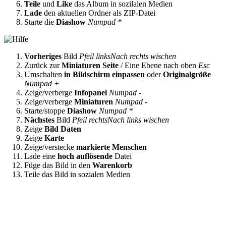
Teile
und
Like
das Album in sozilalen Medien
Lade
den aktuellen Ordner als ZIP-Datei
Starte die
Diashow
Numpad *
Vorheriges
Bild
Pfeil links
Nach rechts wischen
Zurück zur
Miniaturen Seite
/ Eine Ebene nach oben
Esc
Umschalten
in Bildschirm einpassen
oder
Originalgröße
Numpad +
Zeige/verberge
Infopanel
Numpad -
Zeige/verberge
Miniaturen
Numpad -
Starte/stoppe
Diashow
Numpad *
Nächstes
Bild
Pfeil rechts
Nach links wischen
Zeige
Bild Daten
Zeige
Karte
Zeige/verstecke
markierte Menschen
Lade eine
hoch auflösende
Datei
Füge das Bild in den
Warenkorb
Teile das Bild in sozialen Medien