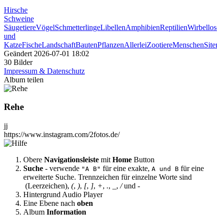
Hirsche
Schweine
Säugetiere
Vögel
Schmetterlinge
Libellen
Amphibien
Reptilien
Wirbellos
und
Katze
Fische
Landschaft
Bauten
Pflanzen
Allerlei
Zootiere
Menschen
Sit
Geändert
2026-07-01 18:02
30 Bilder
Impressum & Datenschutz
Album teilen
Rehe
jj
https://www.instagram.com/2fotos.de/
Obere
Navigationsleiste
mit
Home
Button
Suche
- verwende
für eine exakte,
für eine
"A B"
A und B
erweiterte Suche. Trennzeichen für einzelne Worte sind
(Leerzeichen),
(
,
)
,
[
,
]
,
+
,
.
,
_
,
/
und
-
Hintergrund Audio Player
Eine Ebene nach
oben
Album
Information