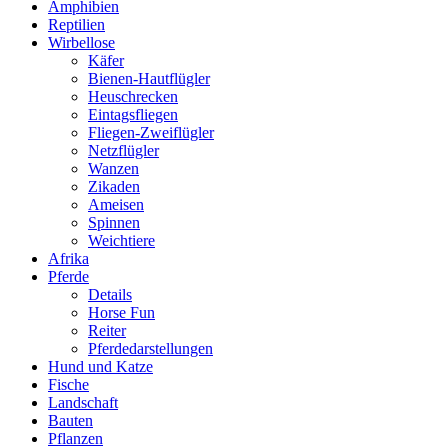
Amphibien
Reptilien
Wirbellose
Käfer
Bienen-Hautflügler
Heuschrecken
Eintagsfliegen
Fliegen-Zweiflügler
Netzflügler
Wanzen
Zikaden
Ameisen
Spinnen
Weichtiere
Afrika
Pferde
Details
Horse Fun
Reiter
Pferdedarstellungen
Hund und Katze
Fische
Landschaft
Bauten
Pflanzen