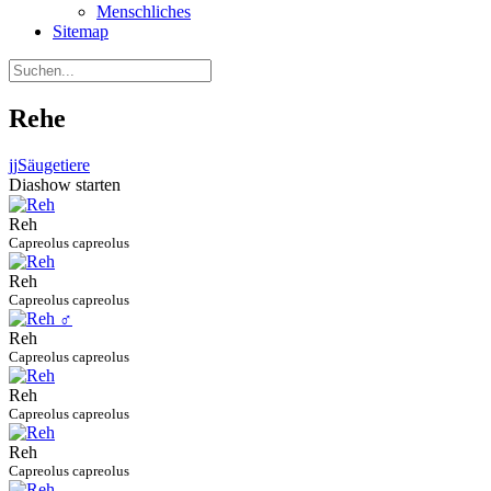
Menschliches
Sitemap
Rehe
jj
Säugetiere
Diashow starten
Reh
Capreolus capreolus
Reh
Capreolus capreolus
Reh
Capreolus capreolus
Reh
Capreolus capreolus
Reh
Capreolus capreolus