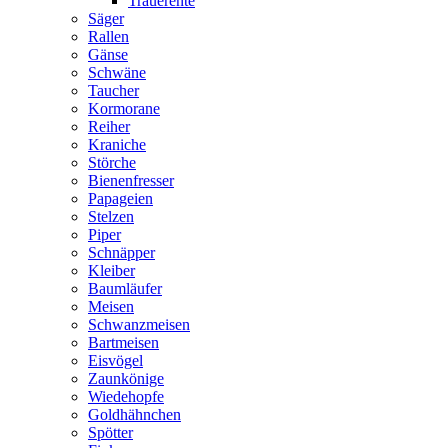
Trauerente
Säger
Rallen
Gänse
Schwäne
Taucher
Kormorane
Reiher
Kraniche
Störche
Bienenfresser
Papageien
Stelzen
Piper
Schnäpper
Kleiber
Baumläufer
Meisen
Schwanzmeisen
Bartmeisen
Eisvögel
Zaunkönige
Wiedehopfe
Goldhähnchen
Spötter