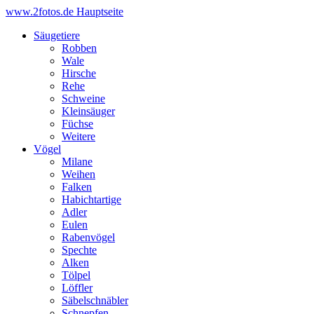
www.2fotos.de
Hauptseite
Säugetiere
Robben
Wale
Hirsche
Rehe
Schweine
Kleinsäuger
Füchse
Weitere
Vögel
Milane
Weihen
Falken
Habichtartige
Adler
Eulen
Rabenvögel
Spechte
Alken
Tölpel
Löffler
Säbelschnäbler
Schnepfen