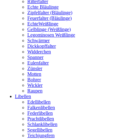
Ritterfalter
Echte Bläulinge
Zipfelfalter (Bläulinge)
Feuerfalter (Bläulinge)
EchteWeißlinge
Gelblinge (Weißlinge)
Legominosen Weißlinge
Schwärmer
Dickkopffalter
Widderchen
Spanner
Eulenfalter
Zünsler
Motten
Bohrer
Wickler
Raupen
Libellen
Edellibellen
Falkenlibellen
Federlibellen
Prachtlibellen
Schlanklibellen
Segellibellen
Teichjungfern