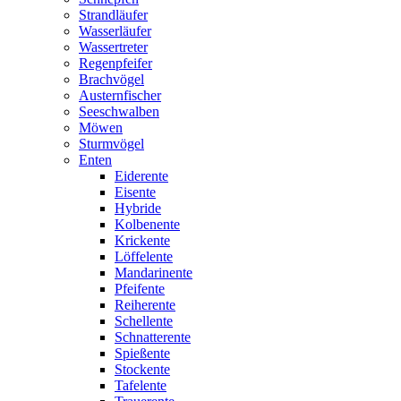
Strandläufer
Wasserläufer
Wassertreter
Regenpfeifer
Brachvögel
Austernfischer
Seeschwalben
Möwen
Sturmvögel
Enten
Eiderente
Eisente
Hybride
Kolbenente
Krickente
Löffelente
Mandarinente
Pfeifente
Reiherente
Schellente
Schnatterente
Spießente
Stockente
Tafelente