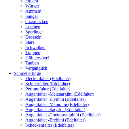
Finken
Würger
Ammern
Sänger
Grasmücken
Lerchen
Sperlinge
Drosseln
Stare
Schwalben
Trappen
Hühnervögel
Tauben
Vergänglich
Schmetterlinge
Fleckenfalter (Edelfalter)
Schillerfalter (Edelfalter)
Perlmutfalter (Edelfalter)
Augenfalter -Melanargiini (Edelfalter)
Augenfalter -Elymini (Edelfalter)
Augenfalter -Maniolini (Edelfalter)
Augenfalter -Satyrini (Edelfalter)
Augenfalter -Coenonymphini (Edelfalter)
Augenfalter -Erebiini (Edelfalter)
Scheckenfalter (Edelfalter)