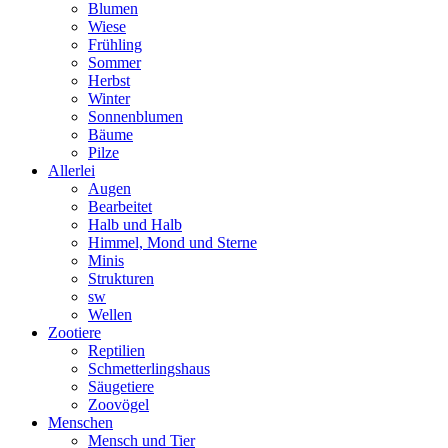
Blumen
Wiese
Frühling
Sommer
Herbst
Winter
Sonnenblumen
Bäume
Pilze
Allerlei
Augen
Bearbeitet
Halb und Halb
Himmel, Mond und Sterne
Minis
Strukturen
sw
Wellen
Zootiere
Reptilien
Schmetterlingshaus
Säugetiere
Zoovögel
Menschen
Mensch und Tier