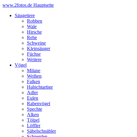
www.2fotos.de
Hauptseite
Säugetiere
Robben
Wale
Hirsche
Rehe
Schweine
Kleinsäuger
Füchse
Weitere
Vögel
Milane
Weihen
Falken
Habichtartige
Adler
Eulen
Rabenvögel
Spechte
Alken
Tölpel
Löffler
Säbelschnäbler
Schnepfen