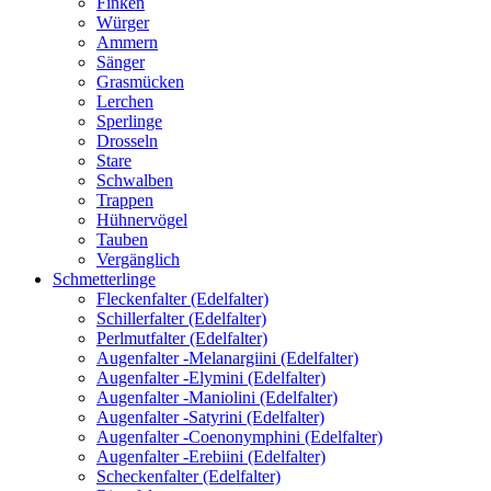
Finken
Würger
Ammern
Sänger
Grasmücken
Lerchen
Sperlinge
Drosseln
Stare
Schwalben
Trappen
Hühnervögel
Tauben
Vergänglich
Schmetterlinge
Fleckenfalter (Edelfalter)
Schillerfalter (Edelfalter)
Perlmutfalter (Edelfalter)
Augenfalter -Melanargiini (Edelfalter)
Augenfalter -Elymini (Edelfalter)
Augenfalter -Maniolini (Edelfalter)
Augenfalter -Satyrini (Edelfalter)
Augenfalter -Coenonymphini (Edelfalter)
Augenfalter -Erebiini (Edelfalter)
Scheckenfalter (Edelfalter)