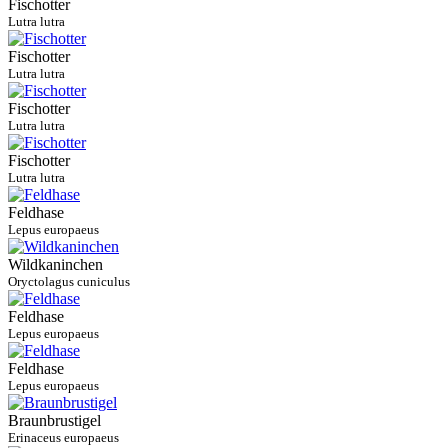
Fischotter
Lutra lutra
Fischotter
Lutra lutra
Fischotter
Lutra lutra
Fischotter
Lutra lutra
Feldhase
Lepus europaeus
Wildkaninchen
Oryctolagus cuniculus
Feldhase
Lepus europaeus
Feldhase
Lepus europaeus
Braunbrustigel
Erinaceus europaeus