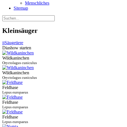
Menschliches
Sitemap
Kleinsäuger
jj
Säugetiere
Diashow starten
Wildkaninchen
Oryctolagus cuniculus
Wildkaninchen
Oryctolagus cuniculus
Feldhase
Lepus europaeus
Feldhase
Lepus europaeus
Feldhase
Lepus europaeus