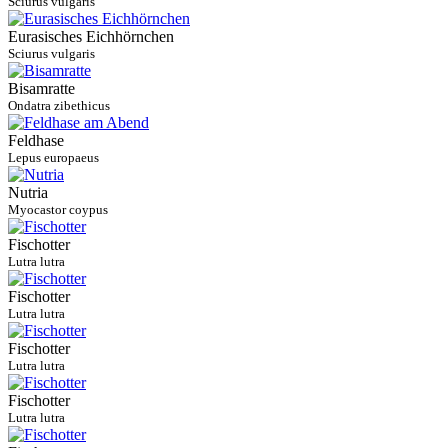
Sciurus vulgaris
Eurasisches Eichhörnchen
Sciurus vulgaris
Bisamratte
Ondatra zibethicus
Feldhase
Lepus europaeus
Nutria
Myocastor coypus
Fischotter
Lutra lutra
Fischotter
Lutra lutra
Fischotter
Lutra lutra
Fischotter
Lutra lutra