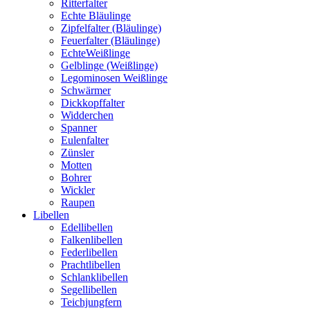
Ritterfalter
Echte Bläulinge
Zipfelfalter (Bläulinge)
Feuerfalter (Bläulinge)
EchteWeißlinge
Gelblinge (Weißlinge)
Legominosen Weißlinge
Schwärmer
Dickkopffalter
Widderchen
Spanner
Eulenfalter
Zünsler
Motten
Bohrer
Wickler
Raupen
Libellen
Edellibellen
Falkenlibellen
Federlibellen
Prachtlibellen
Schlanklibellen
Segellibellen
Teichjungfern