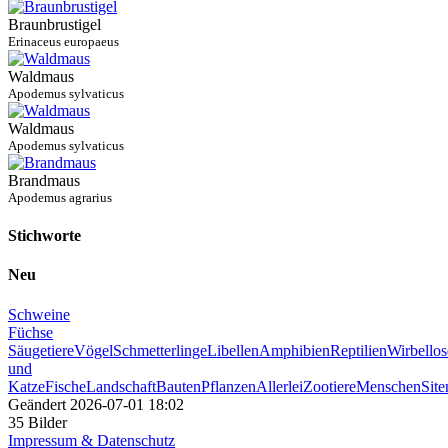
Braunbrustigel
Erinaceus europaeus
Waldmaus
Apodemus sylvaticus
Waldmaus
Apodemus sylvaticus
Brandmaus
Apodemus agrarius
Stichworte
Neu
Schweine
Füchse
Säugetiere
Vögel
Schmetterlinge
Libellen
Amphibien
Reptilien
Wirbellos
und
Katze
Fische
Landschaft
Bauten
Pflanzen
Allerlei
Zootiere
Menschen
Sit
Geändert
2026-07-01 18:02
35 Bilder
Impressum & Datenschutz