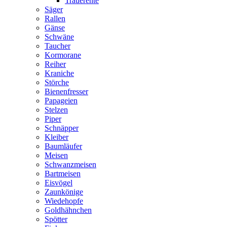
Trauerente
Säger
Rallen
Gänse
Schwäne
Taucher
Kormorane
Reiher
Kraniche
Störche
Bienenfresser
Papageien
Stelzen
Piper
Schnäpper
Kleiber
Baumläufer
Meisen
Schwanzmeisen
Bartmeisen
Eisvögel
Zaunkönige
Wiedehopfe
Goldhähnchen
Spötter