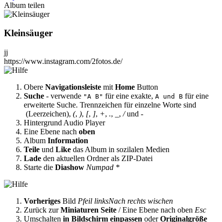
Album teilen
Kleinsäuger
jj
https://www.instagram.com/2fotos.de/
Obere
Navigationsleiste
mit
Home
Button
Suche
- verwende
für eine exakte,
für eine
"A B"
A und B
erweiterte Suche. Trennzeichen für einzelne Worte sind
(Leerzeichen),
(
,
)
,
[
,
]
,
+
,
.
,
_
,
/
und
-
Hintergrund Audio Player
Eine Ebene nach
oben
Album
Information
Teile
und
Like
das Album in sozilalen Medien
Lade
den aktuellen Ordner als ZIP-Datei
Starte die
Diashow
Numpad *
Vorheriges
Bild
Pfeil links
Nach rechts wischen
Zurück zur
Miniaturen Seite
/ Eine Ebene nach oben
Esc
Umschalten
in Bildschirm einpassen
oder
Originalgröße