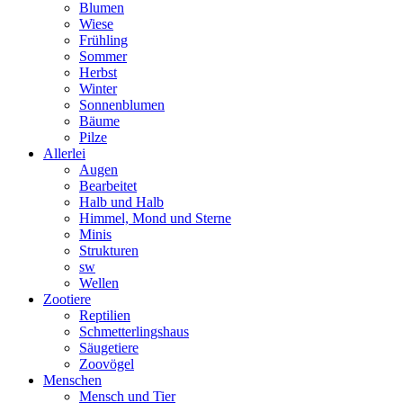
Blumen
Wiese
Frühling
Sommer
Herbst
Winter
Sonnenblumen
Bäume
Pilze
Allerlei
Augen
Bearbeitet
Halb und Halb
Himmel, Mond und Sterne
Minis
Strukturen
sw
Wellen
Zootiere
Reptilien
Schmetterlingshaus
Säugetiere
Zoovögel
Menschen
Mensch und Tier