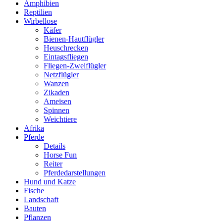
Amphibien
Reptilien
Wirbellose
Käfer
Bienen-Hautflügler
Heuschrecken
Eintagsfliegen
Fliegen-Zweiflügler
Netzflügler
Wanzen
Zikaden
Ameisen
Spinnen
Weichtiere
Afrika
Pferde
Details
Horse Fun
Reiter
Pferdedarstellungen
Hund und Katze
Fische
Landschaft
Bauten
Pflanzen