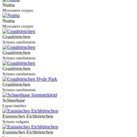
Nutria
Myocastor coypus
Nutria
Myocastor coypus
Grauhörnchen
Sciurus carolinensis
Grauhörnchen
Sciurus carolinensis
Grauhörnchen
Sciurus carolinensis
Grauhörnchen
Sciurus carolinensis
Schneehase
Lepus timidus
Eurasisches Eichhörnchen
Sciurus vulgaris
Eurasisches Eichhörnchen