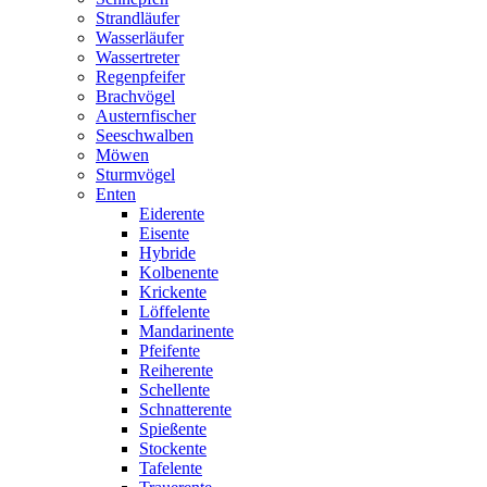
Strandläufer
Wasserläufer
Wassertreter
Regenpfeifer
Brachvögel
Austernfischer
Seeschwalben
Möwen
Sturmvögel
Enten
Eiderente
Eisente
Hybride
Kolbenente
Krickente
Löffelente
Mandarinente
Pfeifente
Reiherente
Schellente
Schnatterente
Spießente
Stockente
Tafelente