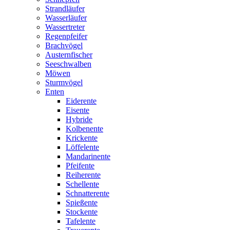
Strandläufer
Wasserläufer
Wassertreter
Regenpfeifer
Brachvögel
Austernfischer
Seeschwalben
Möwen
Sturmvögel
Enten
Eiderente
Eisente
Hybride
Kolbenente
Krickente
Löffelente
Mandarinente
Pfeifente
Reiherente
Schellente
Schnatterente
Spießente
Stockente
Tafelente