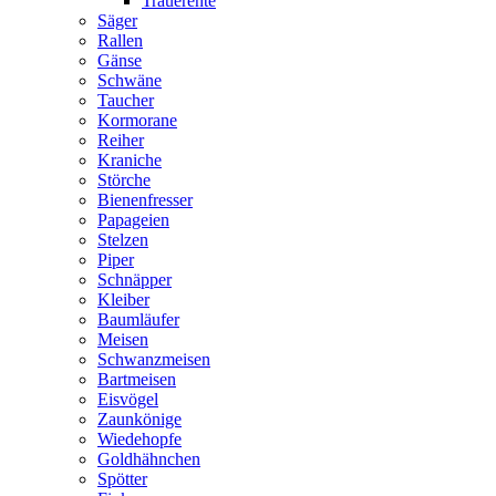
Trauerente
Säger
Rallen
Gänse
Schwäne
Taucher
Kormorane
Reiher
Kraniche
Störche
Bienenfresser
Papageien
Stelzen
Piper
Schnäpper
Kleiber
Baumläufer
Meisen
Schwanzmeisen
Bartmeisen
Eisvögel
Zaunkönige
Wiedehopfe
Goldhähnchen
Spötter