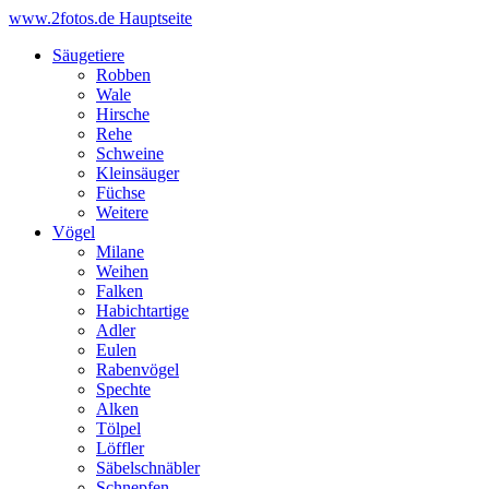
www.2fotos.de
Hauptseite
Säugetiere
Robben
Wale
Hirsche
Rehe
Schweine
Kleinsäuger
Füchse
Weitere
Vögel
Milane
Weihen
Falken
Habichtartige
Adler
Eulen
Rabenvögel
Spechte
Alken
Tölpel
Löffler
Säbelschnäbler
Schnepfen