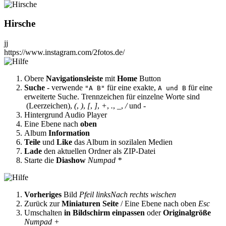
Hirsche
jj
https://www.instagram.com/2fotos.de/
Obere
Navigationsleiste
mit
Home
Button
Suche
- verwende
für eine exakte,
für eine
"A B"
A und B
erweiterte Suche. Trennzeichen für einzelne Worte sind
(Leerzeichen),
(
,
)
,
[
,
]
,
+
,
.
,
_
,
/
und
-
Hintergrund Audio Player
Eine Ebene nach
oben
Album
Information
Teile
und
Like
das Album in sozilalen Medien
Lade
den aktuellen Ordner als ZIP-Datei
Starte die
Diashow
Numpad *
Vorheriges
Bild
Pfeil links
Nach rechts wischen
Zurück zur
Miniaturen Seite
/ Eine Ebene nach oben
Esc
Umschalten
in Bildschirm einpassen
oder
Originalgröße
Numpad +