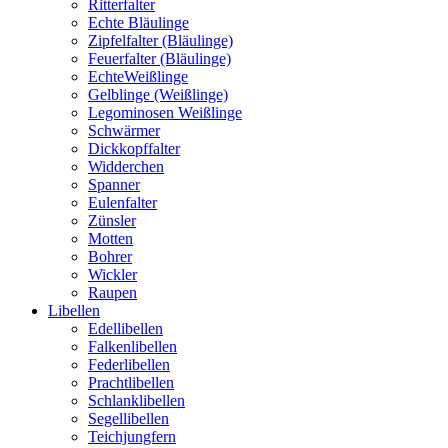
Ritterfalter
Echte Bläulinge
Zipfelfalter (Bläulinge)
Feuerfalter (Bläulinge)
EchteWeißlinge
Gelblinge (Weißlinge)
Legominosen Weißlinge
Schwärmer
Dickkopffalter
Widderchen
Spanner
Eulenfalter
Zünsler
Motten
Bohrer
Wickler
Raupen
Libellen
Edellibellen
Falkenlibellen
Federlibellen
Prachtlibellen
Schlanklibellen
Segellibellen
Teichjungfern