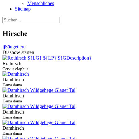
Menschliches
Sitemap
Hirsche
jj
Säugetiere
Diashow starten
Rothirsch
Cervus elaphus
Damhirsch
Dama dama
Damhirsch
Dama dama
Damhirsch
Dama dama
Damhirsch
Dama dama