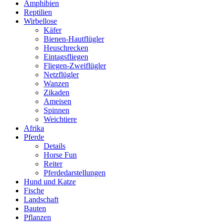
Amphibien
Reptilien
Wirbellose
Käfer
Bienen-Hautflügler
Heuschrecken
Eintagsfliegen
Fliegen-Zweiflügler
Netzflügler
Wanzen
Zikaden
Ameisen
Spinnen
Weichtiere
Afrika
Pferde
Details
Horse Fun
Reiter
Pferdedarstellungen
Hund und Katze
Fische
Landschaft
Bauten
Pflanzen