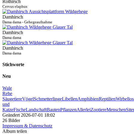
Rothirsch
Cervus elaphus
Damhirsch
Dama dama - Gehegeaufnahme
Damhirsch
Dama dama
Damhirsch
Dama dama
Stichworte
Neu
Wale
Rehe
Säugetiere
Vögel
Schmetterlinge
Libellen
Amphibien
Reptilien
Wirbellos
und
Katze
Fische
Landschaft
Bauten
Pflanzen
Allerlei
Zootiere
Menschen
Sit
Geändert
2026-07-01 18:02
26 Bilder
Impressum & Datenschutz
Album teilen