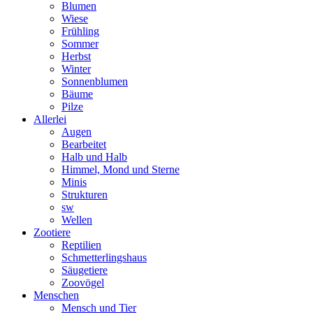
Blumen
Wiese
Frühling
Sommer
Herbst
Winter
Sonnenblumen
Bäume
Pilze
Allerlei
Augen
Bearbeitet
Halb und Halb
Himmel, Mond und Sterne
Minis
Strukturen
sw
Wellen
Zootiere
Reptilien
Schmetterlingshaus
Säugetiere
Zoovögel
Menschen
Mensch und Tier