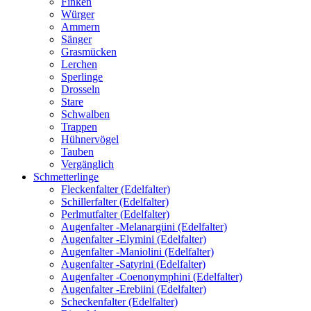
Finken
Würger
Ammern
Sänger
Grasmücken
Lerchen
Sperlinge
Drosseln
Stare
Schwalben
Trappen
Hühnervögel
Tauben
Vergänglich
Schmetterlinge
Fleckenfalter (Edelfalter)
Schillerfalter (Edelfalter)
Perlmutfalter (Edelfalter)
Augenfalter -Melanargiini (Edelfalter)
Augenfalter -Elymini (Edelfalter)
Augenfalter -Maniolini (Edelfalter)
Augenfalter -Satyrini (Edelfalter)
Augenfalter -Coenonymphini (Edelfalter)
Augenfalter -Erebiini (Edelfalter)
Scheckenfalter (Edelfalter)