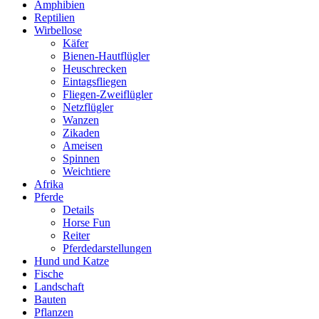
Amphibien
Reptilien
Wirbellose
Käfer
Bienen-Hautflügler
Heuschrecken
Eintagsfliegen
Fliegen-Zweiflügler
Netzflügler
Wanzen
Zikaden
Ameisen
Spinnen
Weichtiere
Afrika
Pferde
Details
Horse Fun
Reiter
Pferdedarstellungen
Hund und Katze
Fische
Landschaft
Bauten
Pflanzen