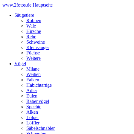
www.2fotos.de
Hauptseite
Säugetiere
Robben
Wale
Hirsche
Rehe
Schweine
Kleinsäuger
Füchse
Weitere
Vögel
Milane
Weihen
Falken
Habichtartige
Adler
Eulen
Rabenvögel
Spechte
Alken
Tölpel
Löffler
Säbelschnäbler
Schnepfen