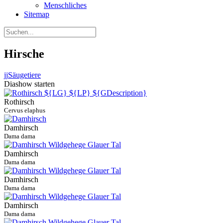
Menschliches
Sitemap
Hirsche
jj
Säugetiere
Diashow starten
Rothirsch
Cervus elaphus
Damhirsch
Dama dama
Damhirsch
Dama dama
Damhirsch
Dama dama
Damhirsch
Dama dama