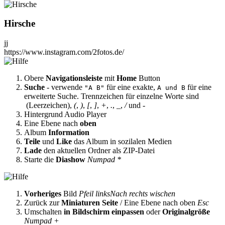
Hirsche
jj
https://www.instagram.com/2fotos.de/
Obere
Navigationsleiste
mit
Home
Button
Suche
- verwende
für eine exakte,
für eine
"A B"
A und B
erweiterte Suche. Trennzeichen für einzelne Worte sind
(Leerzeichen),
(
,
)
,
[
,
]
,
+
,
.
,
_
,
/
und
-
Hintergrund Audio Player
Eine Ebene nach
oben
Album
Information
Teile
und
Like
das Album in sozilalen Medien
Lade
den aktuellen Ordner als ZIP-Datei
Starte die
Diashow
Numpad *
Vorheriges
Bild
Pfeil links
Nach rechts wischen
Zurück zur
Miniaturen Seite
/ Eine Ebene nach oben
Esc
Umschalten
in Bildschirm einpassen
oder
Originalgröße
Numpad +