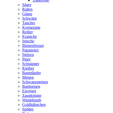
Trauerente
Säger
Rallen
Gänse
Schwäne
Taucher
Kormorane
Reiher
Kraniche
Störche
Bienenfresser
Papageien
Stelzen
Piper
Schnäpper
Kleiber
Baumläufer
Meisen
Schwanzmeisen
Bartmeisen
Eisvögel
Zaunkönige
Wiedehopfe
Goldhähnchen
Spötter