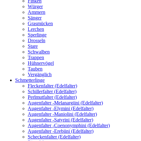
Finken
Würger
Ammern
Sänger
Grasmücken
Lerchen
Sperlinge
Drosseln
Stare
Schwalben
Trappen
Hühnervögel
Tauben
Vergänglich
Schmetterlinge
Fleckenfalter (Edelfalter)
Schillerfalter (Edelfalter)
Perlmutfalter (Edelfalter)
Augenfalter -Melanargiini (Edelfalter)
Augenfalter -Elymini (Edelfalter)
Augenfalter -Maniolini (Edelfalter)
Augenfalter -Satyrini (Edelfalter)
Augenfalter -Coenonymphini (Edelfalter)
Augenfalter -Erebiini (Edelfalter)
Scheckenfalter (Edelfalter)