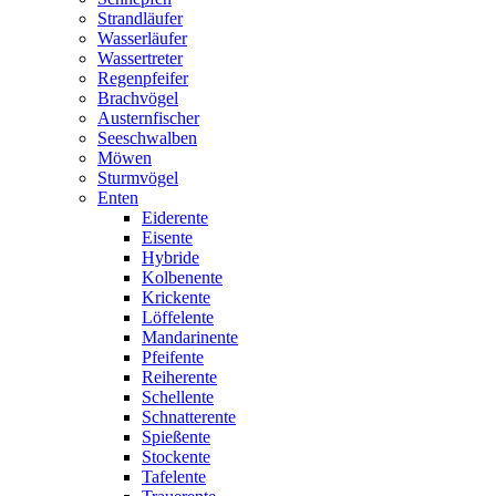
Strandläufer
Wasserläufer
Wassertreter
Regenpfeifer
Brachvögel
Austernfischer
Seeschwalben
Möwen
Sturmvögel
Enten
Eiderente
Eisente
Hybride
Kolbenente
Krickente
Löffelente
Mandarinente
Pfeifente
Reiherente
Schellente
Schnatterente
Spießente
Stockente
Tafelente