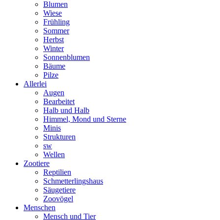
Blumen
Wiese
Frühling
Sommer
Herbst
Winter
Sonnenblumen
Bäume
Pilze
Allerlei
Augen
Bearbeitet
Halb und Halb
Himmel, Mond und Sterne
Minis
Strukturen
sw
Wellen
Zootiere
Reptilien
Schmetterlingshaus
Säugetiere
Zoovögel
Menschen
Mensch und Tier