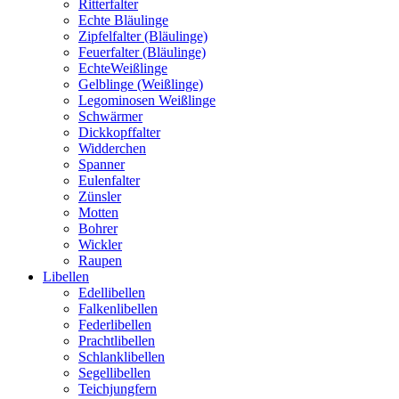
Ritterfalter
Echte Bläulinge
Zipfelfalter (Bläulinge)
Feuerfalter (Bläulinge)
EchteWeißlinge
Gelblinge (Weißlinge)
Legominosen Weißlinge
Schwärmer
Dickkopffalter
Widderchen
Spanner
Eulenfalter
Zünsler
Motten
Bohrer
Wickler
Raupen
Libellen
Edellibellen
Falkenlibellen
Federlibellen
Prachtlibellen
Schlanklibellen
Segellibellen
Teichjungfern