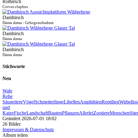
Rothirsch
Cervus elaphus
Damhirsch
Dama dama - Gehegeaufnahme
Damhirsch
Dama dama
Damhirsch
Dama dama
Stichworte
Neu
Wale
Rehe
Säugetiere
Vögel
Schmetterlinge
Libellen
Amphibien
Reptilien
Wirbellos
und
Katze
Fische
Landschaft
Bauten
Pflanzen
Allerlei
Zootiere
Menschen
Sit
Geändert
2026-07-01 18:02
26 Bilder
Impressum & Datenschutz
Album teilen